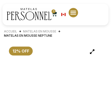
0
EN
Matelas sur mesure
Nos magasins
Contactez-nous
ACCUEIL
MATELAS EN MOUSSE
MATELAS EN MOUSSE NEPTUNE
12% OFF