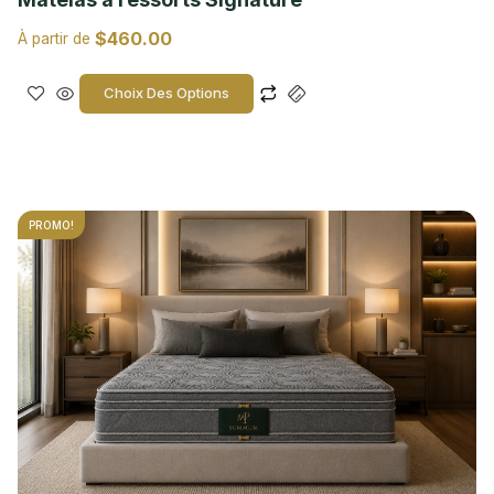
$
460.00
À partir de
Choix Des Options
PROMO!