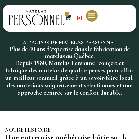
0
EN
Matelas sur mesure
Nos magasins
Contactez-nous
À PROPOS DE MATELAS PERSONNEL
Plus de 40 ans d’expertise dans la fabrication de
matelas au Québec.
Depuis 1980, Matelas Personnel conçoit et
fabrique des matelas de qualité pensés pour offrir
un meilleur sommeil grâce à un savoir-faire local,
des matériaux soigneusement sélectionnés et une
approche centrée sur le confort durable.
NOTRE HISTOIRE
Une entreprise québécoise bâtie sur la