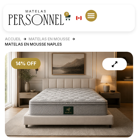
0
EN
Matelas sur mesure
Nos magasins
Contactez-nous
ACCUEIL
MATELAS EN MOUSSE
MATELAS EN MOUSSE NAPLES
14% OFF