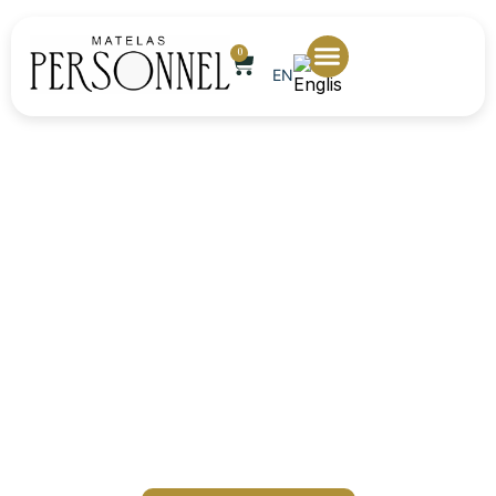
0
EN
Matelas en latex naturel : le
guide
Un confort véritable et sain, directement issu de la
nature.
Depuis l’origine du sapin de l’hévéa jusqu’à votre
chambre, nos matelas en latex naturel sont pensés
pour offrir un sommeil de qualité — ventilé, durable et
respectueux de votre corps. Le latex assure un
soutien ergonomique et un confort durable, parfait
pour ceux qui recherchent un matelas sain, fiable et
confortable.