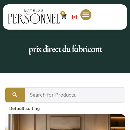
0
EN
Matelas sur mesure
Nos magasins
Contactez-nous
prix direct du fabricant