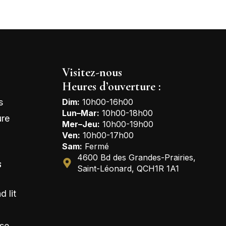
Visitez-nous
Heures d’ouverture :
s
Dim:
10h00-16h00
Lun–Mar:
10h00-18h00
ure
Mer–Jeu:
10h00-19h00
Ven:
10h00-17h00
Sam:
Fermé
4600 Bd des Grandes-Prairies,
s
Saint-Léonard, QCH1R 1A1
d lit
se