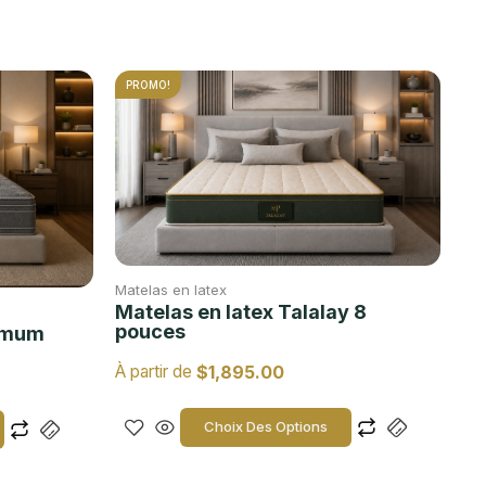
PROMO!
Matelas en latex
Matelas en latex Talalay 8
pouces
ummum
$
1,895.00
À partir de
Choix Des Options