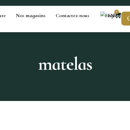
0
ure
Nos magasins
Contactez-nous
EN
O
matelas