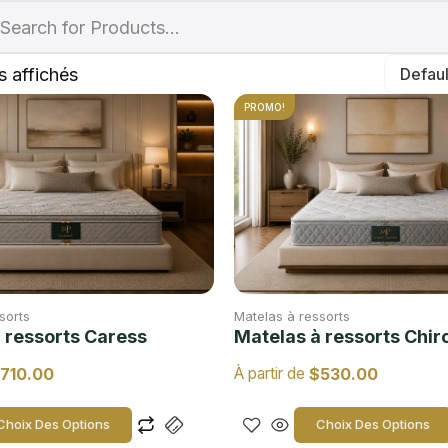
s affichés
PROMO!
sorts
Matelas à ressorts
 ressorts Caress
Matelas à ressorts Chir
710.00
$
530.00
À partir de
Choix Des Options
Choix Des Options