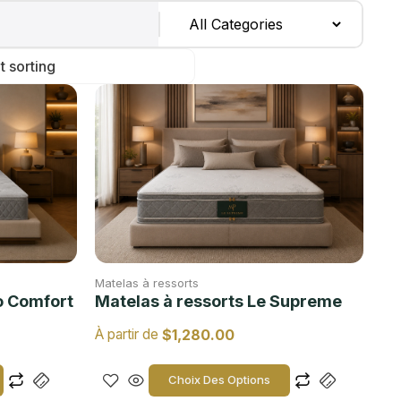
Matelas à ressorts
o Comfort
Matelas à ressorts Le Supreme
$
1,280.00
À partir de
Choix Des Options